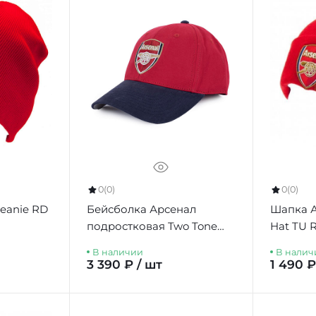
0
(0)
0
(0)
eanie RD
Бейсболка Арсенал
Шапка А
подростковая Two Tone
Hat TU 
Youth Cap
В наличии
В налич
3 390 ₽ / шт
1 490 ₽