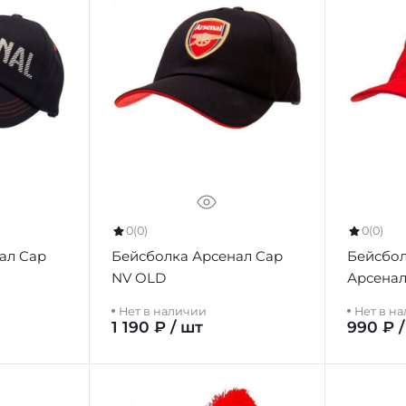
0
(0)
0
(0)
ал Cap
Бейсболка Арсенал Cap
Бейсбол
NV OLD
Арсенал
Нет в наличии
Нет в н
1 190 ₽ / шт
990 ₽ 