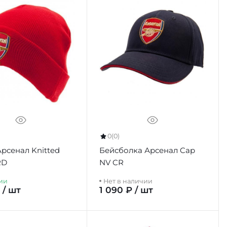
0
(0)
рсенал Knitted
Бейсболка Арсенал Cap
RD
NV CR
ии
Нет в наличии
 / шт
1 090 ₽ / шт