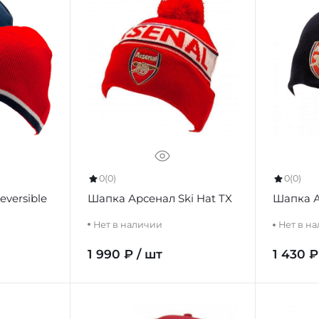
0
(0)
0
(0)
Шапка Арсенал Ski Hat TX
versible
Шапка А
Нет в наличии
Нет в н
1 990 ₽ / шт
1 430 ₽