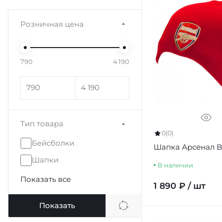
Розничная цена
790
4 190
Тип товара
0
(0)
Бейсболки
Шапка Арсенал B
Шапки
В наличии
Показать все
1 890 ₽ / шт
Показать