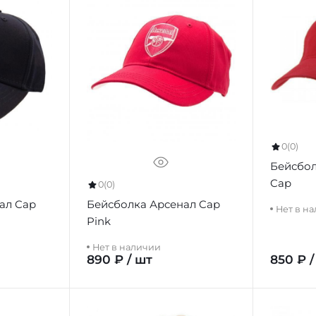
0
(0)
Бейсбол
Cap
0
(0)
ал Cap
Бейсболка Арсенал Cap
Нет в н
Pink
Нет в наличии
890 ₽ / шт
850 ₽ /