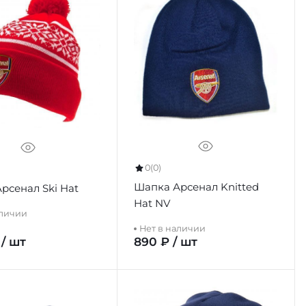
0
(0)
Шапка Арсенал Knitted
рсенал Ski Hat
Hat NV
аличии
Нет в наличии
 / шт
890 ₽ / шт