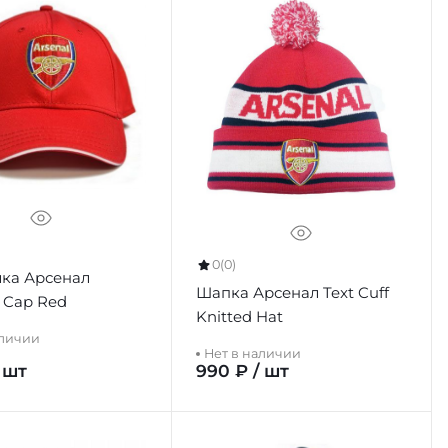
0
(0)
ка Арсенал
Шапка Арсенал Text Cuff
 Cap Red
Knitted Hat
аличии
Нет в наличии
 шт
990 ₽ / шт