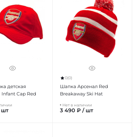
0
(0)
ка детская
Шапка Арсенал Red
 Infant Cap Red
Breakaway Ski Hat
аличии
Нет в наличии
/ шт
3 490 ₽ / шт