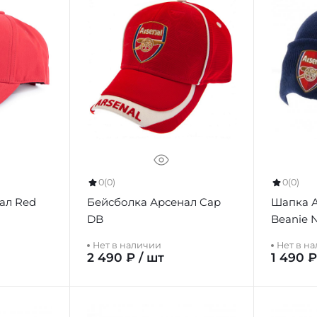
0
(0)
0
(0)
ал Red
Бейсболка Арсенал Cap
Шапка А
DB
Beanie 
Нет в наличии
Нет в н
2 490 ₽ / шт
1 490 ₽