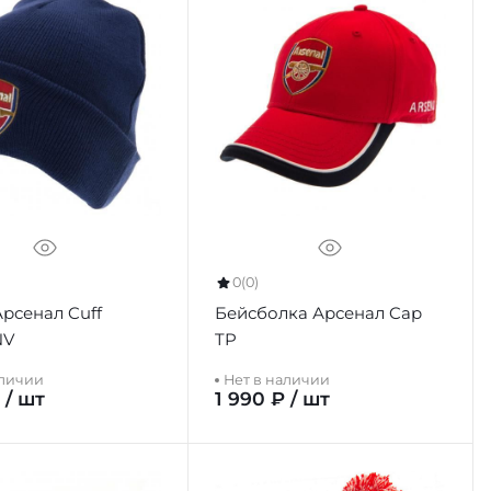
0
(0)
рсенал Cuff
Бейсболка Арсенал Cap
NV
TP
аличии
Нет в наличии
 / шт
1 990 ₽ / шт