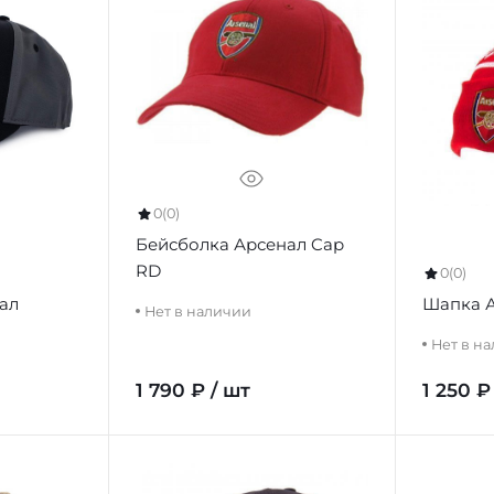
0
(0)
Бейсболка Арсенал Cap
RD
0
(0)
ал
Шапка А
Нет в наличии
Нет в н
1 790 ₽ / шт
1 250 ₽