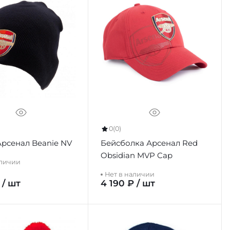
0
(0)
рсенал Beanie NV
Бейсболка Арсенал Red
Obsidian MVP Cap
аличии
Нет в наличии
 / шт
4 190 ₽ / шт