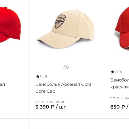
0
(0)
0
(0)
Бейсбол
ал
Бейсболка Арсенал Gold
красная
Core Cap
Нет в н
Нет в наличии
3 390 ₽ / шт
850 ₽ /