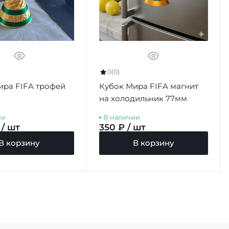
0
(0)
ира FIFA трофей
Кубок Мира FIFA магнит
на холодильник 77мм
ии
В наличии
 / шт
350 ₽ / шт
В корзину
В корзину