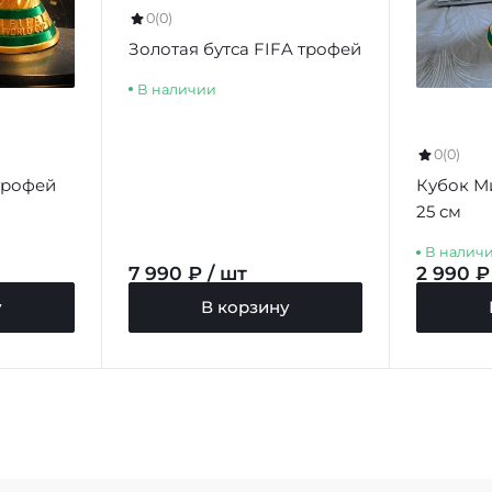
0
(0)
Золотая бутса FIFA трофей
В наличии
0
(0)
трофей
Кубок М
25 см
В налич
7 990 ₽ / шт
2 990 ₽
у
В корзину