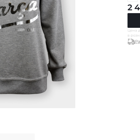
2 
Цена д
в роз
Ра