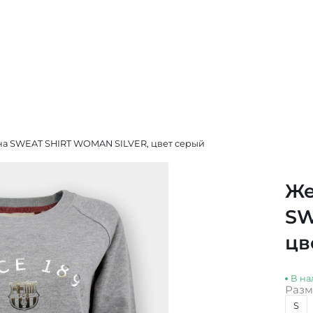
на SWEAT SHIRT WOMAN SILVER, цвет серый
Же
SW
цв
В на
Разм
S