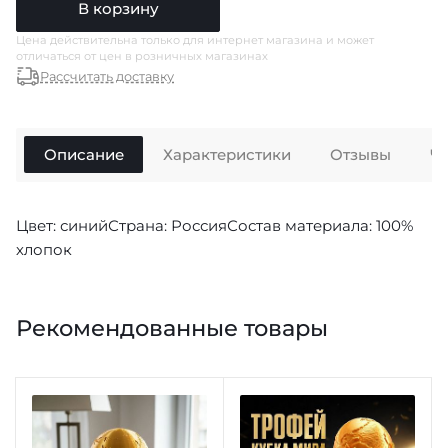
В корзину
Цена действительна только для интернет магазина и может
отличаться от цен в розничных магазинах
Рассчитать доставку
Описание
Характеристики
Отзывы
Ч
Цвет: синийСтрана: РоссияСостав материала: 100%
хлопок
Рекомендованные товары