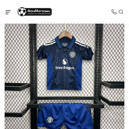
Манчестер Юнайтед