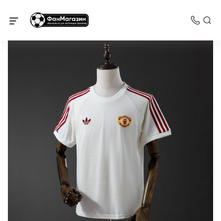
Манчестер Юнайтед