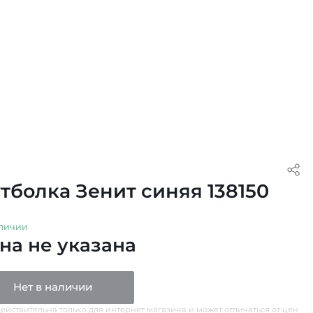
тболка Зенит синяя 138150
личии
на не указана
Нет в наличии
ействительна только для интернет магазина и может отличаться от цен