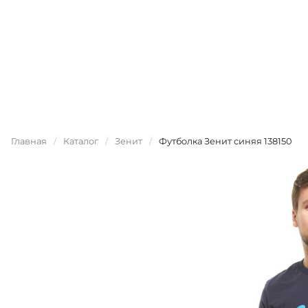
Главная
/
Каталог
/
Зенит
/
Футболка Зенит синяя 138150