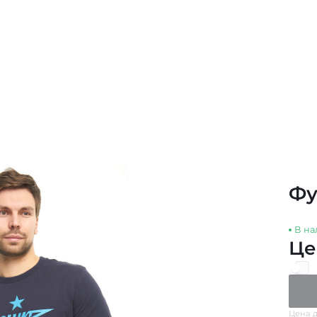
Фу
В на
Це
Цена д