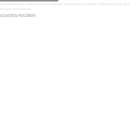
ействительна только для интернет магазина и может отличаться от цен
ничных магазинах
ссчитать доставку