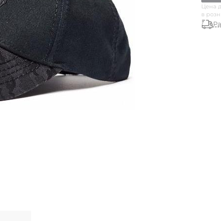
Цена д
в роз
Ра