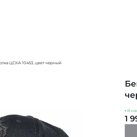
олка ЦСКА 10453, цвет черный
Бе
че
В на
1 9