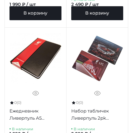
1 990 ₽ / шт
2 490 ₽ / шт
В корзину
В корзину
0
(0)
0
(0)
Ежедневник
Набор табличек
Ливерпуль A5
Ливерпуль 2pk
Notebook BK
Stadium Sign
В наличии
В наличии