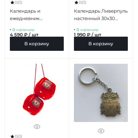
0
(0)
0
(0)
Календарь и
Календарь Ливерпуль
ежедневник
настенный 30х30
Ливерпуль Calendar &
Legends Square
В наличии
В наличии
Diary Musical Gift Box
Calendar 2026
4 590 ₽ / шт
1 990 ₽ / шт
2026
В корзину
В корзину
0
(0)