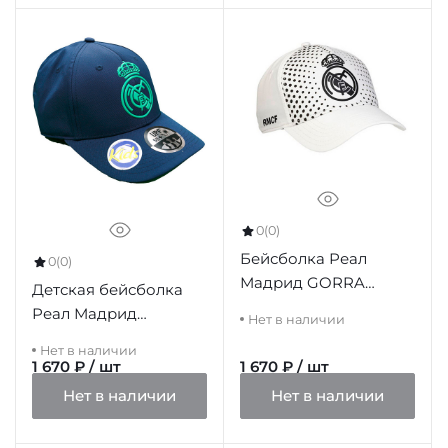
0
(0)
Бейсболка Реал
0
(0)
Мадрид GORRA
Детская бейсболка
White, белая
Реал Мадрид
Нет в наличии
RM3GO21P, темно-
Нет в наличии
синяя
1 670 ₽ / шт
1 670 ₽ / шт
Нет в наличии
Нет в наличии