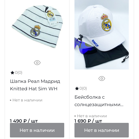
0
(0)
Шапка Реал Мадрид
Knitted Hat Sim WH
0
(0)
Бейсболка с
Нет в наличии
солнцезащитными
очками Реал Мадрид,
Нет в наличии
белая
1 490 ₽ / шт
1 690 ₽ / шт
Нет в наличии
Нет в наличии