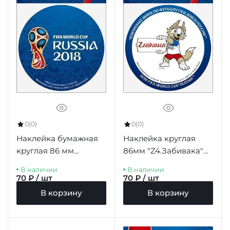
0
(0)
0
(0)
Наклейка бумажная
Наклейка круглая
круглая 86 мм
86мм "Z4.Забивака"
"Эмблема (1) ЧМ-2018"
белый фон синий
В наличии
В наличии
синий фон
борт
70 ₽ / шт
70 ₽ / шт
В корзину
В корзину