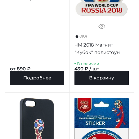
"Эмблема",
цв.красный
0
(0)
ЧМ 2018 Магнит
"Кубок" полистоун
В наличии
от 890 ₽
430 ₽ / шт
Подробнее
В корзину