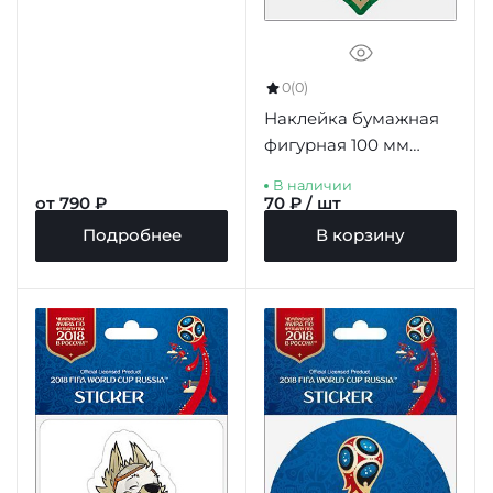
0
(0)
Наклейка бумажная
фигурная 100 мм
"Ростов-на-Дону"
В наличии
цв.зеленый
от 790 ₽
70 ₽ / шт
Подробнее
В корзину