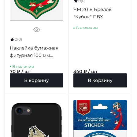
0
(0)
ЧМ 2018 Брелок
"Кубок" ПВХ
В наличии
0
(0)
Наклейка бумажная
фигурная 100 мм
"Санкт-Петербург"
В наличии
цв.зеленый
70 ₽ / шт
340 ₽ / шт
В корзину
В корзину