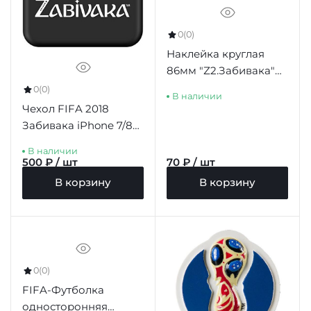
0
(0)
Наклейка круглая
86мм "Z2.Забивака"
белый фон красный
0
(0)
В наличии
борт
Чехол FIFA 2018
Забивака iPhone 7/8
Plus черный
В наличии
500 ₽ / шт
70 ₽ / шт
В корзину
В корзину
0
(0)
FIFA-Футболка
односторонняя