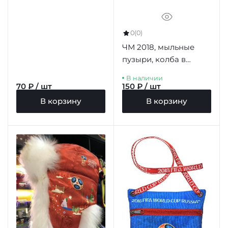
0
(0)
ЧМ 2018, мыльные
пузыри, колба в
термоплёнке, 200 мл.,
В наличии
д/б
70 ₽ / шт
150 ₽ / шт
В корзину
В корзину