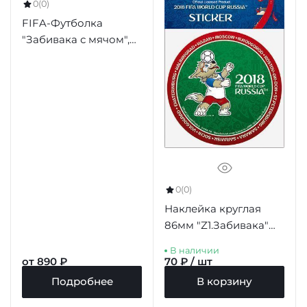
0
(0)
FIFA-Футболка
"Забивака с мячом",
цв.белый
0
(0)
Наклейка круглая
86мм "Z1.Забивака"
зеленый фон красный
В наличии
борт
от 890 ₽
70 ₽ / шт
Подробнее
В корзину