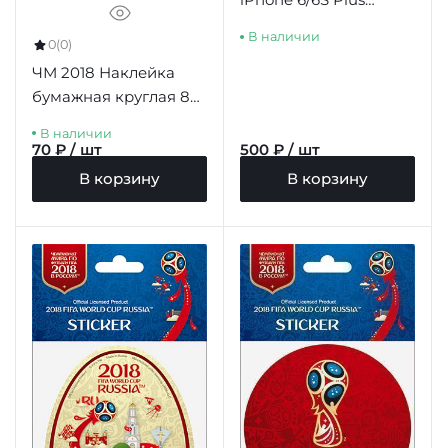
триколор
В наличии
0
(0)
ЧМ 2018 Наклейка
бумажная круглая 86
мм "Z2.Забивака"
В наличии
красный фон синий
70 ₽ / шт
500 ₽ / шт
борт
В корзину
В корзину