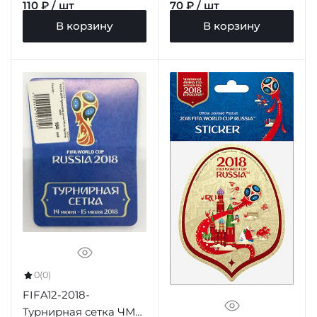
борт
110 ₽ / шт
70 ₽ / шт
В корзину
В корзину
0
(0)
FIFA12-2018-
Турнирная сетка ЧМ