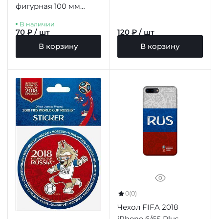
фигурная 100 мм
"Нижний Новгород"
В наличии
цв.синий
70 ₽ / шт
120 ₽ / шт
В корзину
В корзину
0
(0)
Чехол FIFA 2018
iPhone 6/6S Plus