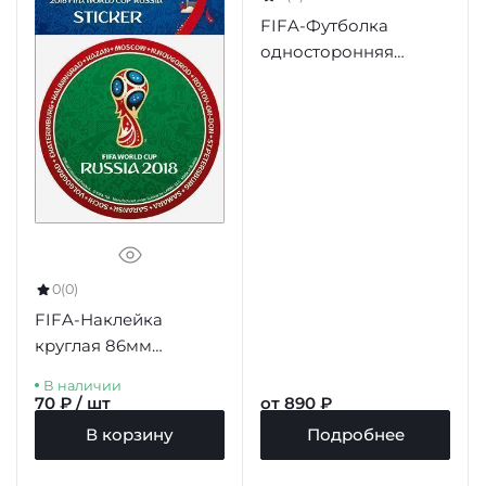
FIFA-Футболка
односторонняя
"Эмблема", цв.белый
0
(0)
FIFA-Наклейка
круглая 86мм
"Эмблема (2)
В наличии
ЧМ-2018" зеленый
70 ₽ / шт
от 890 ₽
фон красный борт
В корзину
Подробнее