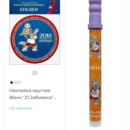
0
(0)
Наклейка круглая
86мм "Z1.Забивака"
синий фон красный
В наличии
борт