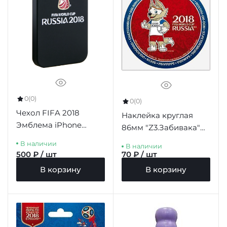
0
(0)
0
(0)
Чехол FIFA 2018
Наклейка круглая
Эмблема iPhone
86мм "Z3.Забивака"
5/5S/SE черный
красный фон синий
В наличии
В наличии
борт
500 ₽ / шт
70 ₽ / шт
В корзину
В корзину