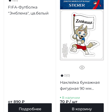
0
(0)
FIFA-Футболка
"Эмблема", цв.белый
0
(0)
Наклейка бумажная
фигурная 90 мм
"Z6.Забивака"
В наличии
от 890 ₽
70 ₽ / шт
Подробнее
В корзину