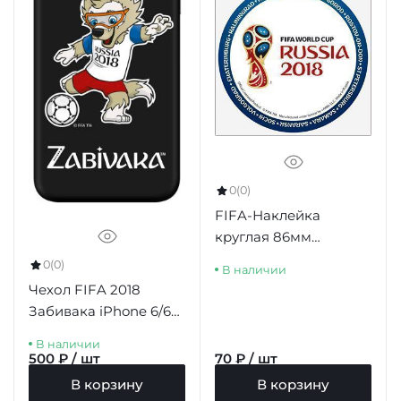
0
(0)
FIFA-Наклейка
круглая 86мм
"Эмблема (1) ЧМ-2018"
0
(0)
В наличии
синий борт белый
Чехол FIFA 2018
фон
Забивака iPhone 6/6S
Plus черный
В наличии
500 ₽ / шт
70 ₽ / шт
В корзину
В корзину