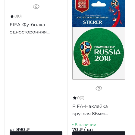
0
(0)
FIFA-Футболка
односторонняя
подростковая
"Эмблема",
цв.зеленый
0
(0)
FIFA-Наклейка
круглая 86мм
"Эмблема (1) ЧМ-2018"
В наличии
зеленый фон
от 890 ₽
70 ₽ / шт