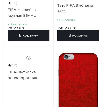
0
(0)
Тату FIFA Эмблема
FIFA-Наклейка
TA05
круглая 86мм
В наличии
"Эмблема (2)
В наличии
ЧМ-2018" синий фон
70 ₽ / шт
150 ₽ / шт
красный борт
В корзину
В корзину
0
(0)
FIFA-Футболка
односторонняя
подростковая
"Эмблема", цв.фуксия