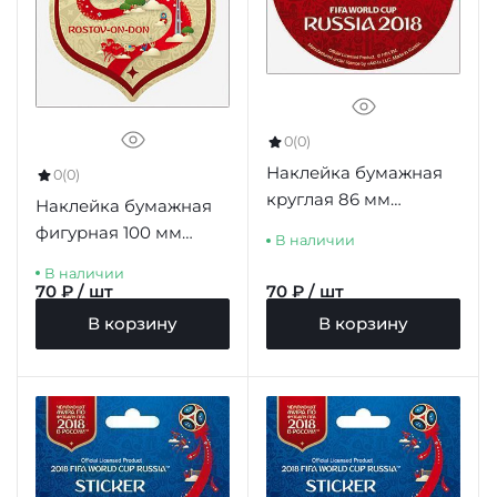
0
(0)
Наклейка бумажная
0
(0)
круглая 86 мм
Наклейка бумажная
"Эмблема (2)
фигурная 100 мм
В наличии
ЧМ-2018" красный
"Ростов-на-Дону"
В наличии
фон
цв.бежевый
70 ₽ / шт
70 ₽ / шт
В корзину
В корзину