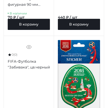
фигурная 90 мм
"Z2.Забивака"
В наличии
70 ₽ / шт
440 ₽ / шт
В корзину
В корзину
0
(0)
FIFA-Футболка
"Забивака", цв.черный