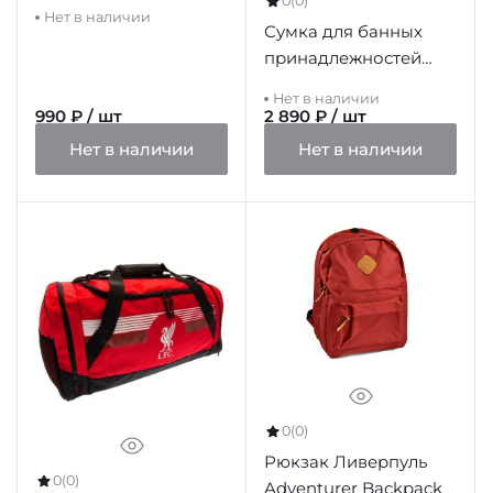
0
(0)
Нет в наличии
Сумка для банных
принадлежностей
Ливерпуль Wash Bag
Нет в наличии
BR
990 ₽ / шт
2 890 ₽ / шт
Нет в наличии
Нет в наличии
0
(0)
Рюкзак Ливерпуль
0
(0)
Adventurer Backpack