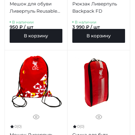
Мешок для обуви
Рюкзак Ливерпуль
Ливерпуль Reusable
Backpack FD
Kit Bag
В наличии
В наличии
950 ₽ / шт
3 990 ₽ / шт
В корзину
В корзину
0
(0)
0
(0)
Мешок Ливерпуль
Сумка для бутс