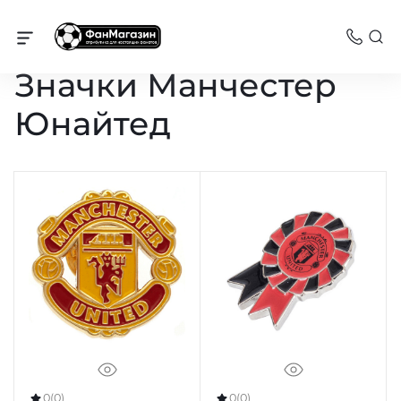
Сувениры
Значки Манчестер
Юнайтед
0
(0)
0
(0)