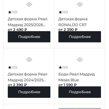
0
(0)
0
(0)
Детская форма Реал
Детская форма
Мадрид 2025/2026
RONALDO CR7
от 2 490 ₽
от 2 390 ₽
домашняя
Подробнее
Подробнее
0
(0)
0
(0)
Детская форма Реал
Боди Реал Мадрид
Мадрид 2024/2025
Meses Blue
от 2 390 ₽
от 1 590 ₽
домашняя
Подробнее
Подробнее