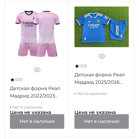
0
(0)
Детская форма Реал
0
(0)
Мадрид 2025/2026
Детская форма Реал
третья голубая (Player
Нет в наличии
Мадрид 2022/2023
version)
резервная лилово-
Нет в наличии
розовая (футболка и
Цена не указана
Цена не указана
шорты)
Нет в наличии
Нет в наличии