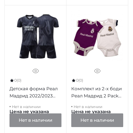
0
(0)
0
(0)
Детская форма Реал
Комплект из 2-х боди
Мадрид 2022/2023
Реал Мадрид 2 Pack
резервная черная
Bodysuit PL
Нет в наличии
Нет в наличии
(футболка и шорты)
Цена не указана
Цена не указана
Нет в наличии
Нет в наличии