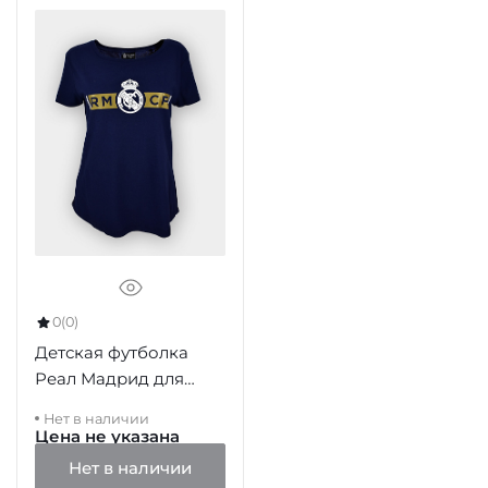
0
(0)
Детская футболка
Реал Мадрид для
девочек, синяя,
Нет в наличии
RM1CW18P
Цена не указана
Нет в наличии