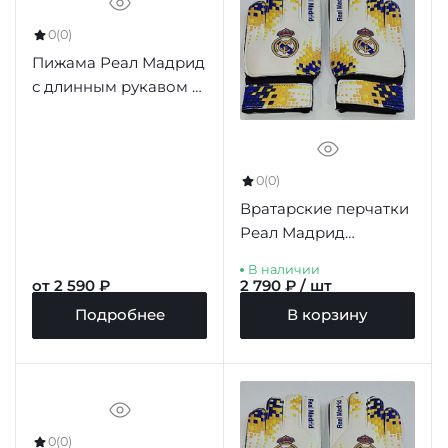
0
(0)
Пижама Реал Мадрид
с длинным рукавом в
подарочной коробке
0
(0)
Вратарские перчатки
Реал Мадрид
подростковые, 140-152
В наличии
см
от 2 590 ₽
2 790 ₽ / шт
Подробнее
В корзину
0
(0)