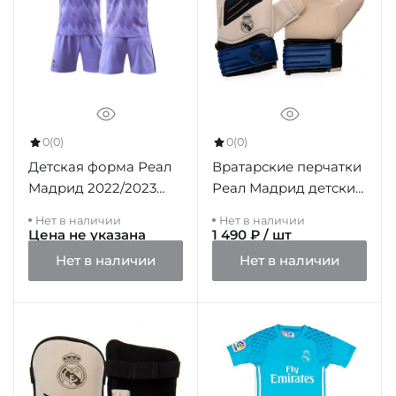
0
(0)
0
(0)
Детская форма Реал
Вратарские перчатки
Мадрид 2022/2023
Реал Мадрид детские
гостевая (футболка и
Goalkeeper Gloves Jnr,
Нет в наличии
Нет в наличии
шорты)
8-10 лет
Цена не указана
1 490 ₽ / шт
Нет в наличии
Нет в наличии