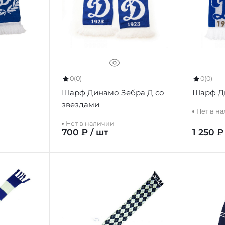
0
(0)
0
(0)
Шарф Динамо Зебра Д со
Шарф Д
звездами
Нет в н
Нет в наличии
700 ₽ / шт
1 250 ₽