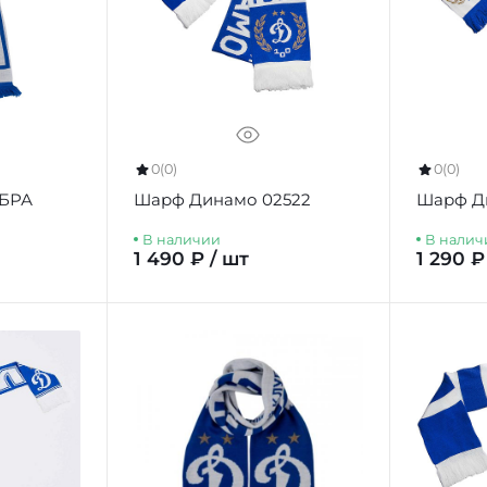
0
(0)
0
(0)
ЕБРА
Шарф Динамо 02522
Шарф Д
В наличии
В налич
1 490 ₽ / шт
1 290 ₽