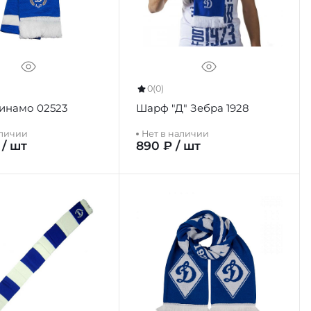
0
(0)
инамо 02523
Шарф "Д" Зебра 1928
аличии
Нет в наличии
 / шт
890 ₽ / шт