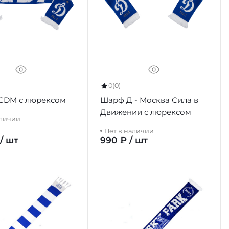
0
(0)
CDM с люрексом
Шарф Д - Москва Сила в
Движении с люрексом
аличии
Нет в наличии
 / шт
990 ₽ / шт