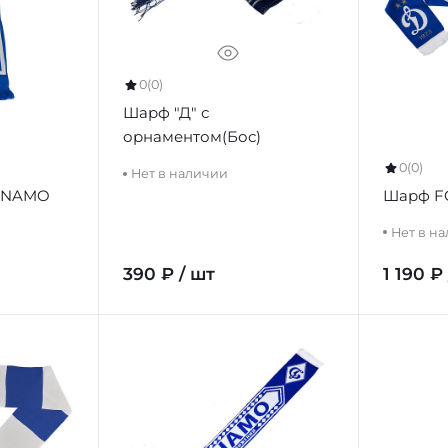
0
(0)
Шарф "Д" с
орнаментом(Бос)
0
(0)
Нет в наличии
DYNAMO
Шарф F
Нет в н
390 ₽ / шт
1 190 ₽