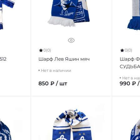
0
(0)
0
(0)
512
Шарф Лев Яшин мяч
Шарф Ф
СУДЬБ
Нет в наличии
Нет в н
850 ₽ / шт
990 ₽ 