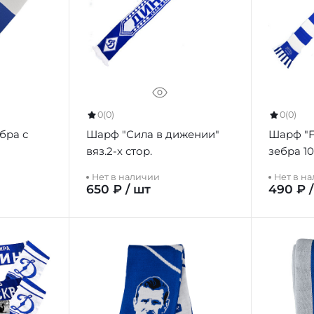
0
(0)
0
(0)
бра с
Шарф "Сила в дижении"
Шарф "
вяз.2-х стор.
Нет в наличии
Нет в н
650 ₽ / шт
490 ₽ 