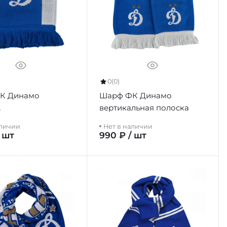
0
(0)
К Динамо
Шарф ФК Динамо
А
вертикальная полоска
аличии
Нет в наличии
/ шт
990 ₽ / шт