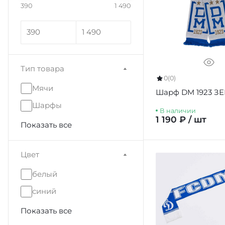
390
1 490
Тип товара
0
(0)
Мячи
Шарф DM 1923 З
Шарфы
В наличии
1 190 ₽ / шт
Показать все
Цвет
белый
синий
Показать все