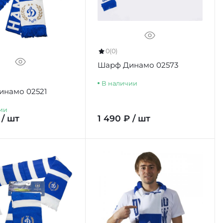
0
(0)
Шарф Динамо 02573
В наличии
инамо 02521
ии
 / шт
1 490 ₽ / шт