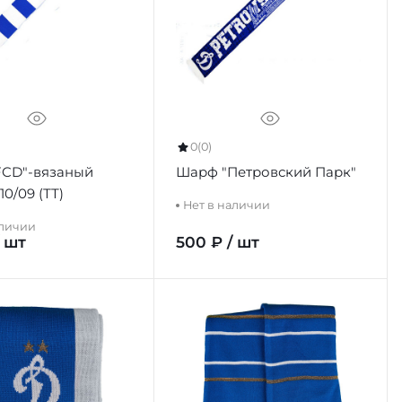
0
(0)
FCD"-вязаный
Шарф "Петровский Парк"
зебра 1010/09 (ТТ)
Нет в наличии
аличии
/ шт
500 ₽ / шт