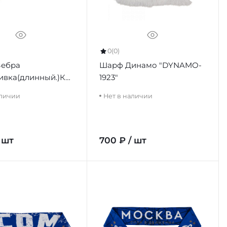
0
(0)
Зебра
Шарф Динамо "DYNAMO-
вка(длинный.)КТ
1923"
аличии
Нет в наличии
 шт
700 ₽ / шт