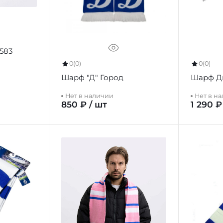
583
0
(0)
0
(0)
Шарф "Д" Город
Шарф Д
Нет в наличии
Нет в н
850 ₽ / шт
1 290 ₽