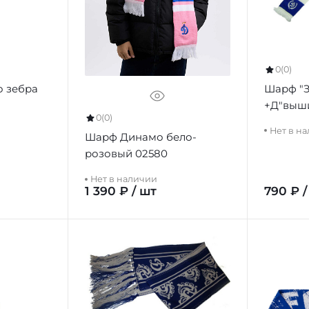
0
(0)
 зебра
Шарф "
+Д"выши
0
(0)
р.
Нет в н
Шарф Динамо бело-
розовый 02580
Нет в наличии
1 390 ₽ / шт
790 ₽ /