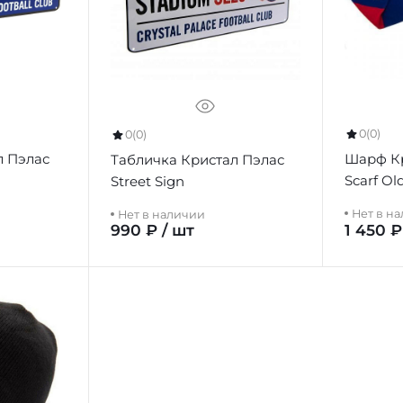
0
(0)
0
(0)
л Пэлас
Шарф Кр
Табличка Кристал Пэлас
Scarf Ol
Street Sign
Нет в н
Нет в наличии
990 ₽ / шт
1 450 ₽