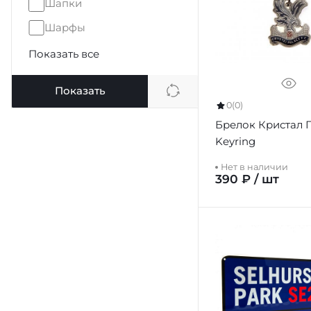
Шапки
Шарфы
Показать все
Показать
0
(0)
Брелок Кристал 
Keyring
Нет в наличии
390 ₽ / шт