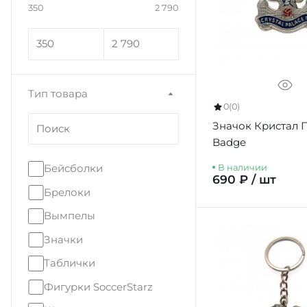
350
2 790
Тип товара
0
(0)
Значок Кристал 
Badge
Бейсболки
В наличии
690 ₽ / шт
Брелоки
Вымпелы
Значки
Таблички
Фигурки SoccerStarz