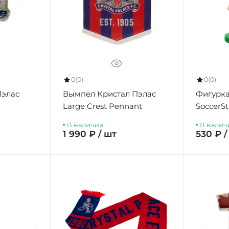
0
(0)
0
(0)
Пэлас
Вымпел Кристал Пэлас
Фигурка
Large Crest Pennant
SoccerS
В наличии
В налич
1 990 ₽ / шт
530 ₽ /