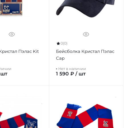
0
(0)
Кристал Пэлас Kit
Бейсболка Кристал Пэлас
Cap
аличии
Нет в наличии
 шт
1 590 ₽ / шт