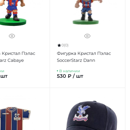
0
(0)
 Кристал Пэлас
Фигурка Кристал Пэлас
tarz Cabaye
SoccerStarz Dann
ии
В наличии
 шт
530 ₽ / шт