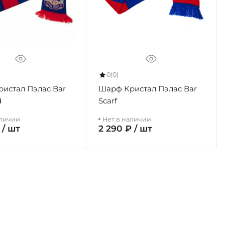
0
(0)
истал Пэлас Bar
Шарф Кристал Пэлас Bar
d
Scarf
аличии
Нет в наличии
 / шт
2 290 ₽ / шт