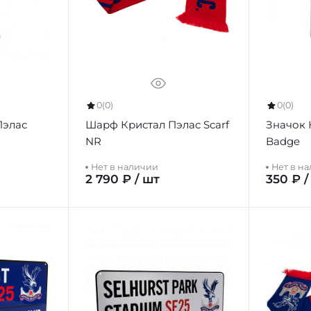
0
(0)
0
(0)
Пэлас
Шарф Кристал Пэлас Scarf
Значок 
NR
Badge
Нет в наличии
Нет в н
2 790 ₽ / шт
350 ₽ /