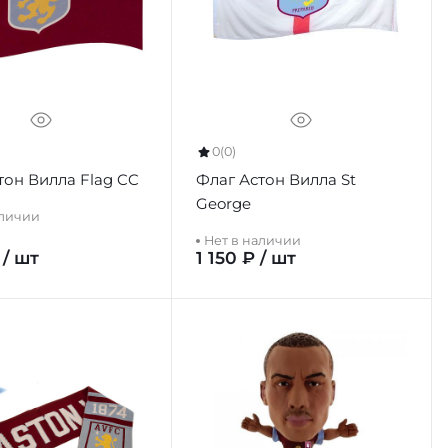
0
(0)
тон Вилла Flag CC
Флаг Астон Вилла St
George
аличии
Нет в наличии
 / шт
1 150 ₽ / шт