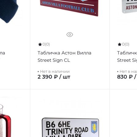
0
(0)
0
(0)
ла
Табличка Астон Вилла
Табличк
Street Sign CL
Street S
Нет в наличии
Нет в н
2 390 ₽ / шт
830 ₽ /