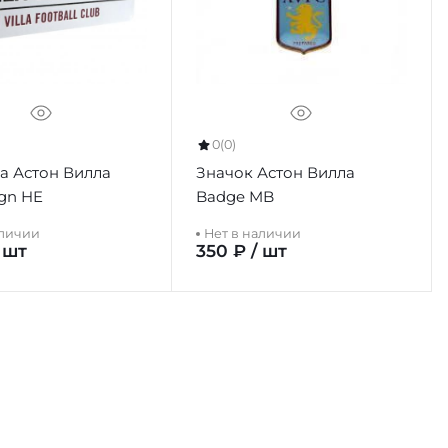
0
(0)
а Астон Вилла
Значок Астон Вилла
ign HE
Badge MB
аличии
Нет в наличии
 шт
350 ₽ / шт