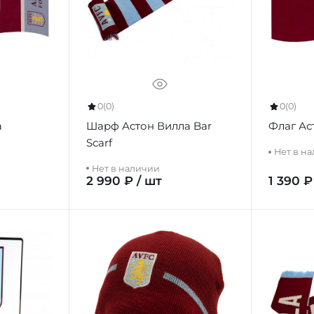
0
(0)
0
(0)
Шарф Астон Вилла Bar
а
Флаг Ас
Scarf
Нет в н
Нет в наличии
2 990 ₽ / шт
1 390 ₽