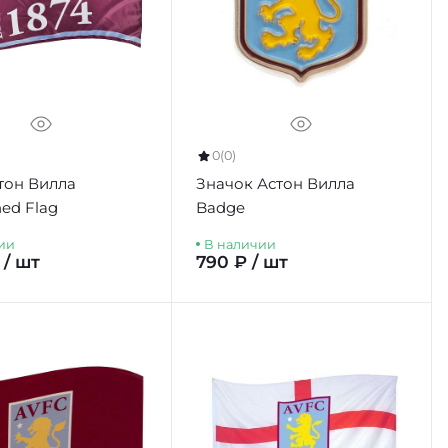
0
(0)
тон Вилла
Значок Астон Вилла
hed Flag
Badge
ии
В наличии
 / шт
790 ₽ / шт