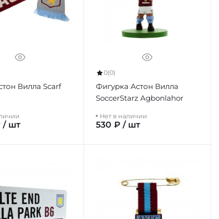
0
(0)
тон Вилла Scarf
Фигурка Астон Вилла
SoccerStarz Agbonlahor
аличии
Нет в наличии
 / шт
530 ₽ / шт