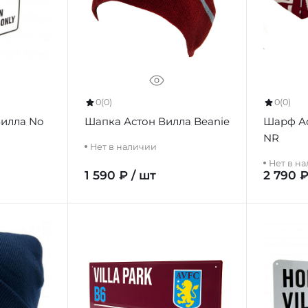
0
(0)
0
(0)
Вилла No
Шапка Астон Вилла Beanie
Шарф Ас
NR
Нет в наличии
Нет в н
1 590 ₽ / шт
2 790 ₽