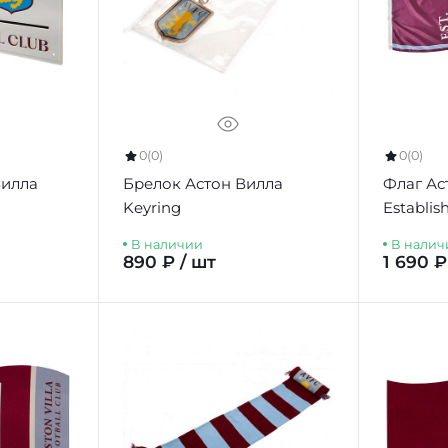
0
(0)
0
(0)
Вилла
Брелок Астон Вилла
Флаг Ас
Keyring
Establis
В наличии
В налич
890 ₽ / шт
1 690 ₽