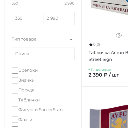
350
2 990
Тип товара
0
(0)
Табличка Астон 
Street Sign
Брелоки
В наличии
2 390 ₽ / шт
Значки
Посуда
Таблички
Фигурки SoccerStarz
Флаги