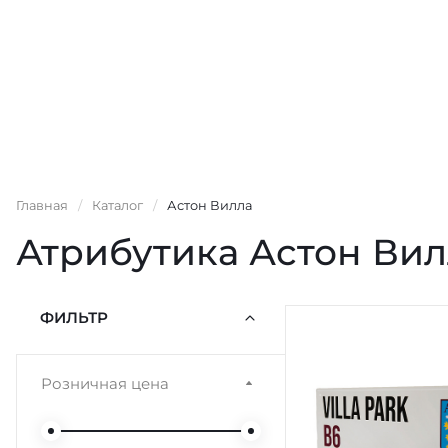
Главная
/
Каталог
/
Астон Вилла
Атрибутика Астон Вил
ФИЛЬТР
Розничная цена