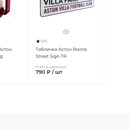
0
(0)
Астон
Табличка Астон Вилла
ug
Street Sign TR
Нет в наличии
790 ₽ / шт