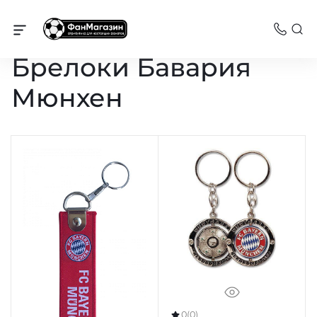
Сувениры
Брелоки Бавария
Мюнхен
0
(0)