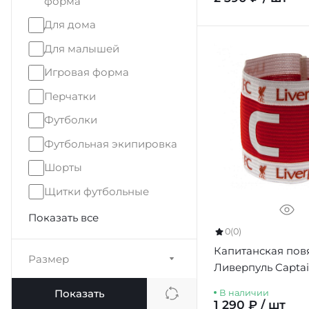
форма
Для дома
Для малышей
Игровая форма
Перчатки
Футболки
Футбольная экипировка
Шорты
Щитки футбольные
Показать все
0
(0)
Капитанская пов
Размер
Ливерпуль Capta
Band
Показать
В наличии
1 290 ₽ / шт