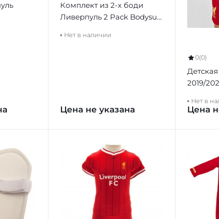
уль
Комплект из 2-х боди
Ливерпуль 2 Pack Bodysuit
GD
Нет в наличии
0
(0)
Детская
2019/20
Нет в н
на
Цена не указана
Цена н