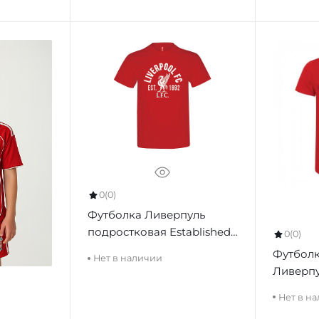
0
(0)
Футболка Ливерпуль
подростковая Established
0
(0)
T-Shirt Youths Red
Футболк
Нет в наличии
Ливерпу
Europe T
Нет в н