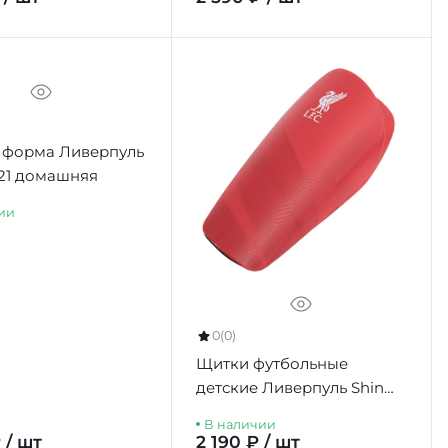
 форма Ливерпуль
21 домашняя
ии
0
(0)
Щитки футбольные
детские Ливерпуль Shin
Pads Kids Fuse, 7-9 лет
В наличии
 / шт
2 190 ₽ / шт