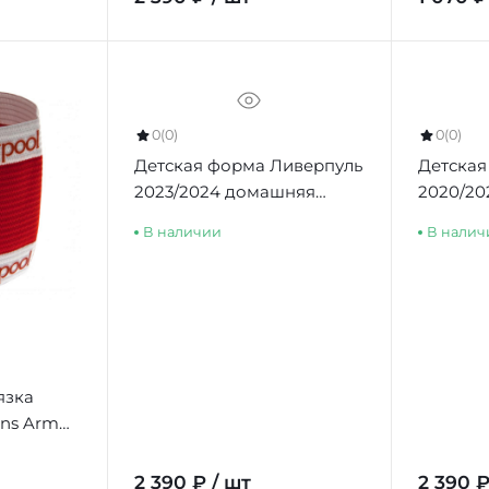
0
(0)
0
(0)
Детская форма Ливерпуль
Детская
2023/2024 домашняя
2020/20
(футболка и шорты)
В наличии
В налич
язка
ins Arm
2 390 ₽ / шт
2 390 ₽