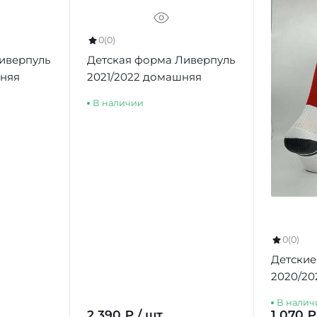
0
(0)
иверпуль
Детская форма Ливерпуль
шняя
2021/2022 домашняя
В наличии
0
(0)
Детские
2020/20
В налич
2 390 ₽ / шт
1 070 ₽