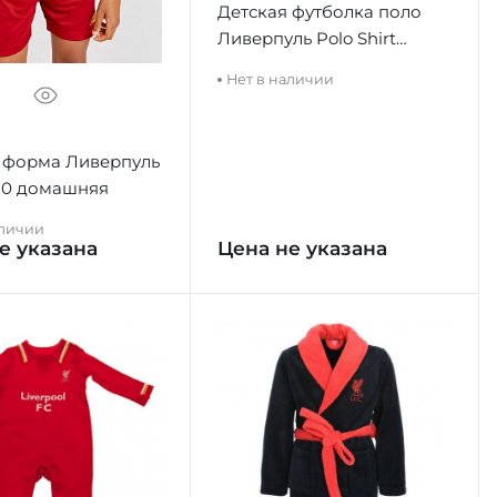
Детская футболка поло
Ливерпуль Polo Shirt
Junior Red
Нет в наличии
 форма Ливерпуль
20 домашняя
аличии
е указана
Цена не указана