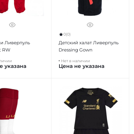
0
(0)
и Ливерпуль
Детский халат Ливерпуль
it RW
Dressing Gown
аличии
Нет в наличии
е указана
Цена не указана