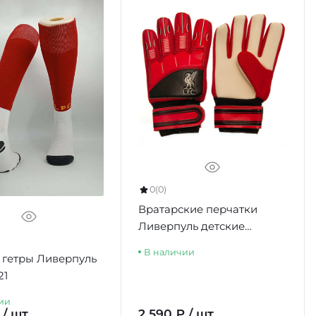
0
(0)
Вратарские перчатки
Ливерпуль детские
Goalkeeper Gloves Kids DT,
В наличии
 гетры Ливерпуль
7-9 лет
21
ии
 / шт
2 590 ₽ / шт