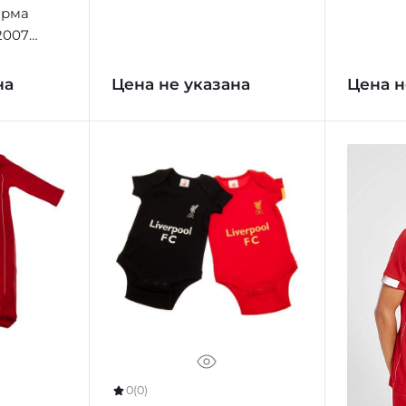
орма
2007
на
Цена не указана
Цена н
0
(0)