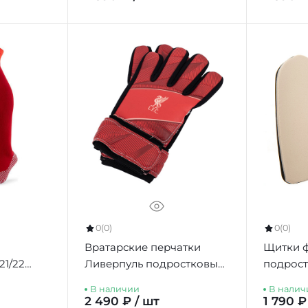
0
(0)
0
(0)
Вратарские перчатки
Щитки 
21/22
Ливерпуль подростковые
подрост
Fuse Goalkeeper Gloves
Shin Pad
В наличии
В налич
Yths, 10-12 лет
лет
2 490 ₽ / шт
1 790 ₽