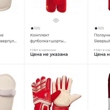
0
(0)
0
(0)
ые
Комплект
Ползунк
иверпуль
футболка+шорты
Sleepsu
10-12 лет
Ливерпуль Shirt & Short Set
Нет в наличии
Нет в н
Цена не указана
Цена н