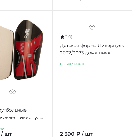
0
(0)
Детская форма Ливерпуль
2022/2023 домашняя
(футболка и шорты)
В наличии
футбольные
ковые Ливерпуль
s Youths DT, 10-12
ии
 / шт
2 390 ₽ / шт