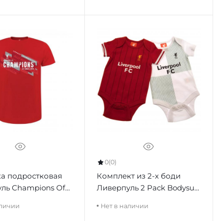
0
(0)
а подростковая
Комплект из 2-х боди
ль Champions Of
Ливерпуль 2 Pack Bodysuit
 Shirt Junior
PS
аличии
Нет в наличии