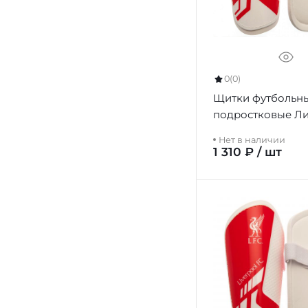
0
(0)
Щитки футбольн
подростковые Л
Shin Pads Youths, 
Нет в наличии
1 310 ₽ / шт