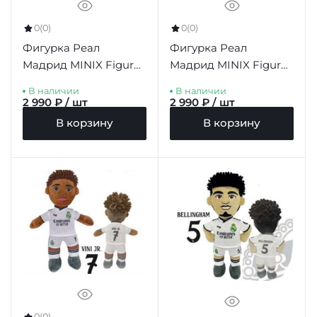
0
(0)
0
(0)
Фигурка Реал
Фигурка Реал
Мадрид MINIX Figure
Мадрид MINIX Figure
12cm Mbappe
12cm Vinicius Jr
В наличии
В наличии
2 990 ₽ / шт
2 990 ₽ / шт
В корзину
В корзину
0
(0)