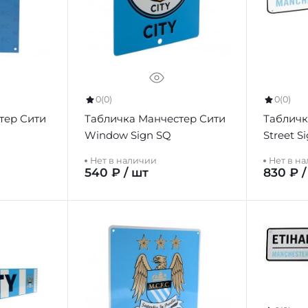
0
(0)
0
(0)
тер Сити
Табличка Манчестер Сити
Табличк
Window Sign SQ
Street S
Нет в наличии
Нет в н
540 ₽ / шт
830 ₽ /