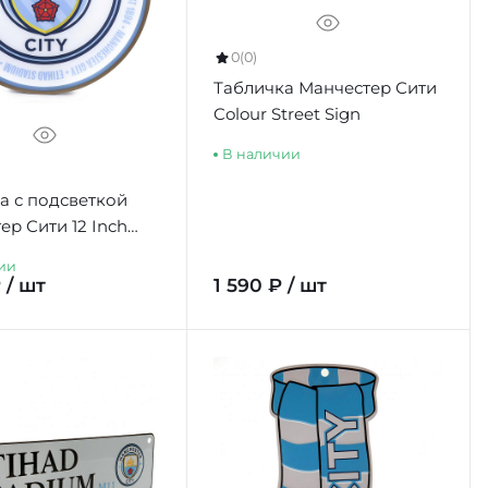
0
(0)
Табличка Манчестер Сити
Colour Street Sign
В наличии
а с подсветкой
ер Сити 12 Inch
 Light
ии
 / шт
1 590 ₽ / шт