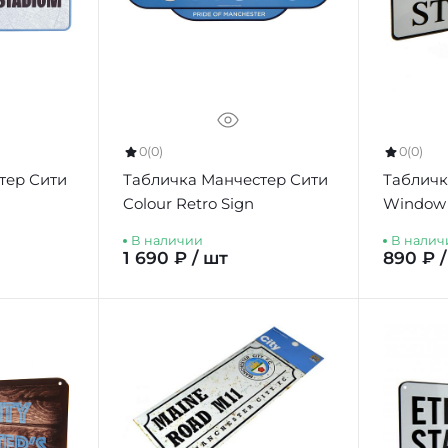
0
(0)
0
(0)
тер Сити
Табличка Манчестер Сити
Табличк
Colour Retro Sign
Window 
В наличии
В налич
1 690 ₽ / шт
890 ₽ 