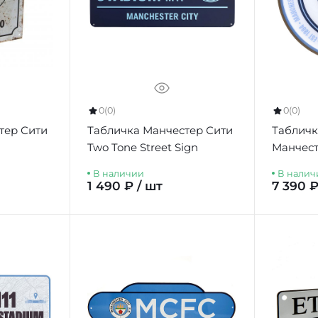
0
(0)
0
(0)
тер Сити
Табличка Манчестер Сити
Табличк
Two Tone Street Sign
Манчест
LED Wall
В наличии
В налич
1 490 ₽ / шт
7 390 ₽