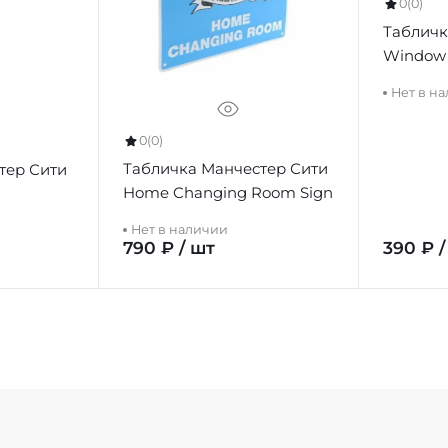
0
(0)
Табличк
Window 
Нет в н
0
(0)
Табличка Манчестер Сити
тер Сити
Home Changing Room Sign
Нет в наличии
790 ₽ / шт
390 ₽ /