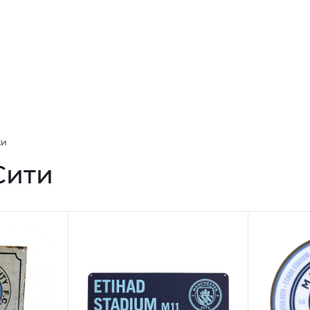
ки
Сити