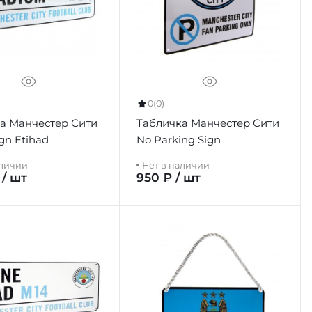
0
(0)
а Манчестер Сити
Табличка Манчестер Сити
ign Etihad
No Parking Sign
аличии
Нет в наличии
 / шт
950 ₽ / шт