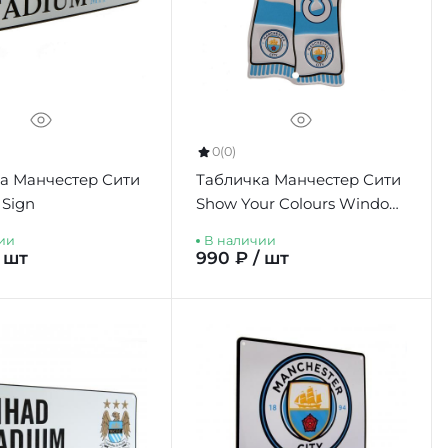
0
(0)
а Манчестер Сити
Табличка Манчестер Сити
Sign
Show Your Colours Window
Sign
ии
В наличии
/ шт
990 ₽ / шт