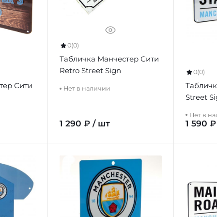
0
(0)
Табличка Манчестер Сити
Retro Street Sign
0
(0)
тер Сити
Табличк
Нет в наличии
Street S
Нет в н
1 290 ₽ / шт
1 590 ₽