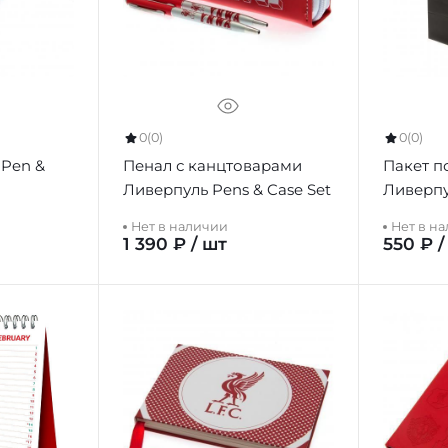
0
(0)
0
(0)
 Pen &
Пенал с канцтоварами
Пакет 
Ливерпуль Pens & Case Set
Ливерпу
Нет в наличии
Нет в н
1 390 ₽ / шт
550 ₽ /