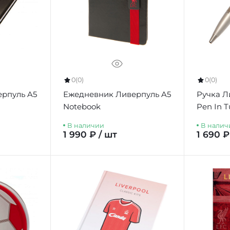
0
(0)
0
(0)
рпуль A5
Ежедневник Ливерпуль A5
Ручка Л
Notebook
Pen In 
В наличии
В налич
1 990 ₽ / шт
1 690 ₽