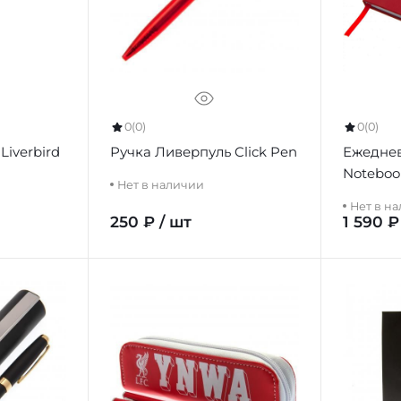
0
(0)
0
(0)
Liverbird
Ручка Ливерпуль Click Pen
Ежеднев
Noteboo
Нет в наличии
Нет в н
250 ₽ / шт
1 590 ₽