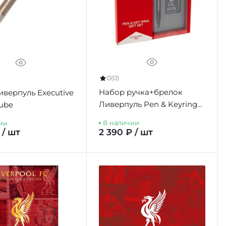
0
(0)
Набор ручка+брелок
иверпуль Executive
Ливерпуль Pen & Keyring
Tube
Set
В наличии
ии
 / шт
2 390 ₽ / шт