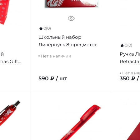
0
(0)
Школьный набор
Ливерпуль 8 предметов
0
(0)
ый
Ручка Л
Нет в наличии
mas Gift
Retracta
Нет в н
590 ₽ / шт
350 ₽ /