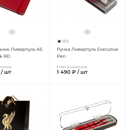
0
(0)
ник Ливерпуль A5
Ручка Ливерпуль Executive
k RD
Pen
аличии
Нет в наличии
 / шт
1 490 ₽ / шт