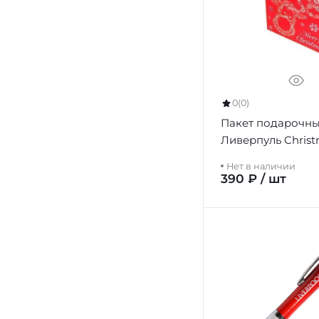
0
(0)
Пакет подарочн
Ливерпуль Christ
Bag Medium
Нет в наличии
390 ₽ / шт