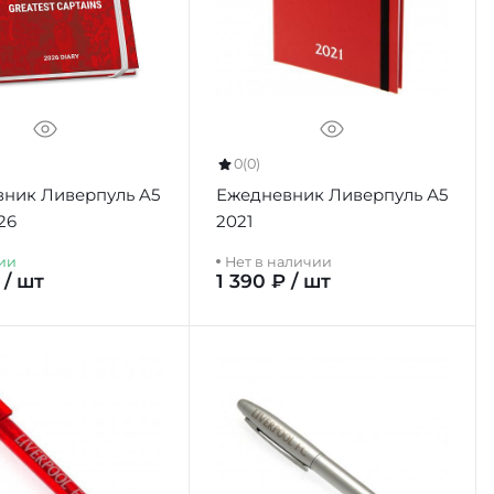
0
(0)
ник Ливерпуль A5
Ежедневник Ливерпуль А5
26
2021
ии
Нет в наличии
 / шт
1 390 ₽ / шт