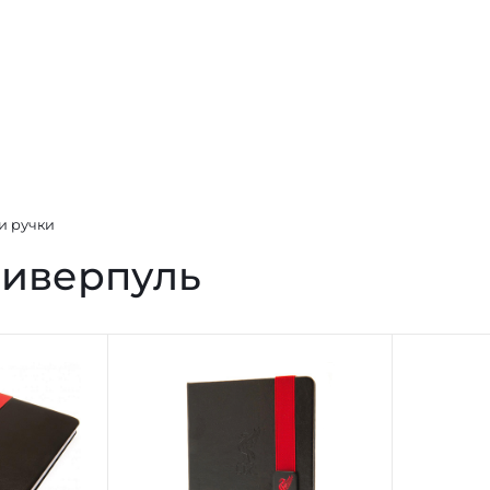
и ручки
Ливерпуль