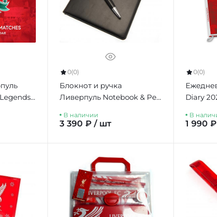
0
(0)
0
(0)
пуль
Блокнот и ручка
Ежеднев
 Legends
Ливерпуль Notebook & Pen
Diary 20
2026
Set
В наличии
В налич
3 390 ₽ / шт
1 990 ₽