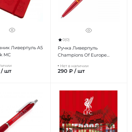
0
(0)
ник Ливерпуль A5
Ручка Ливерпуль
k MC
Champions Of Europe
Retractable Pen
аличии
Нет в наличии
 / шт
290 ₽ / шт