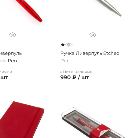
0
(0)
иверпуль
Ручка Ливерпуль Etched
ble Pen
Pen
аличии
Нет в наличии
 шт
990 ₽ / шт