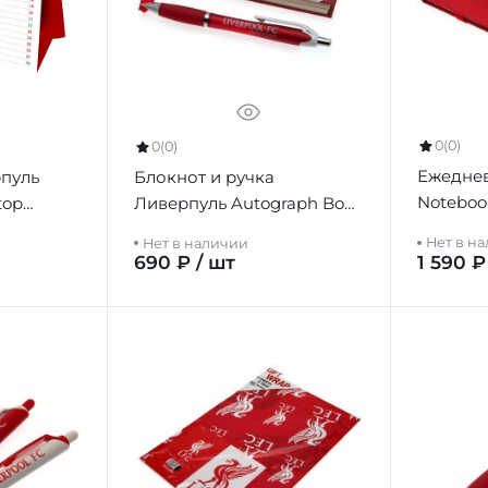
0
(0)
0
(0)
Ежеднев
пуль
Блокнот и ручка
Noteboo
top
Ливерпуль Autograph Book
& Pen
Нет в н
Нет в наличии
690 ₽ / шт
1 590 ₽