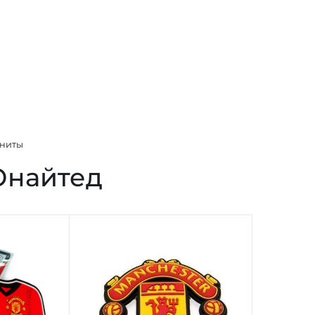
ниты
Юнайтед