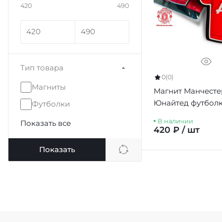
420
490
Тип товара
0
(0)
Магниты
Магнит Манчесте
Юнайтед футболк
Футболки
В наличии
Показать все
420 ₽ / шт
Показать