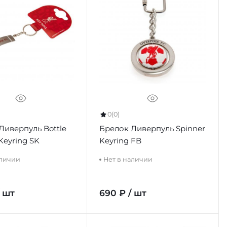
0
(0)
Ливерпуль Bottle
Брелок Ливерпуль Spinner
Keyring SK
Keyring FB
аличии
Нет в наличии
/ шт
690 ₽ / шт