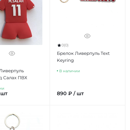
0
(0)
Брелок Ливерпуль Text
Keyring
Ливерпуль
В наличии
д Салах ПВХ
ии
 шт
890 ₽ / шт