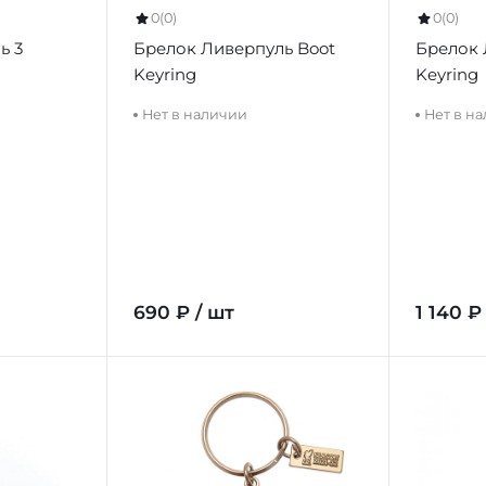
0
(0)
0
(0)
ь 3
Брелок Ливерпуль Boot
Брелок 
Keyring
Keyring
Нет в наличии
Нет в н
690 ₽ / шт
1 140 ₽