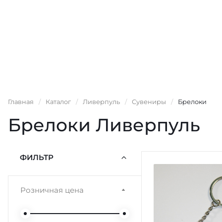
Главная
/
Каталог
/
Ливерпуль
/
Сувениры
/
Брелоки
Брелоки Ливерпуль
ФИЛЬТР
Розничная цена