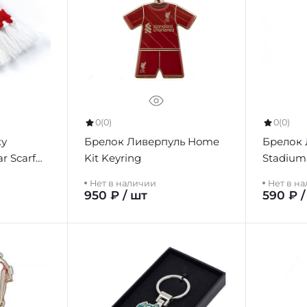
0
(0)
0
(0)
ку
Брелок Ливерпуль Home
Брелок 
r Scarf
Kit Keyring
Stadium
Нет в наличии
Нет в н
950 ₽ / шт
590 ₽ /