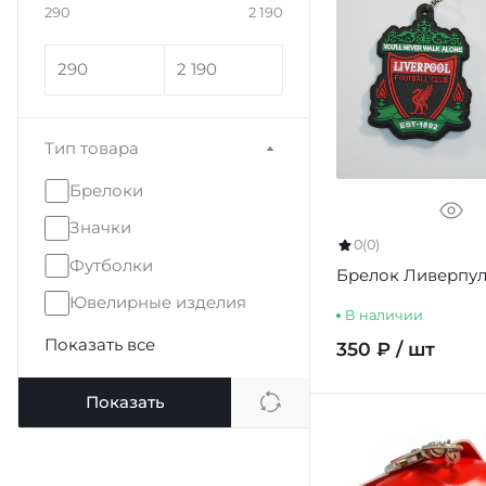
290
2 190
Тип товара
Брелоки
Значки
0
(0)
Футболки
Брелок Ливерпул
Ювелирные изделия
В наличии
Показать все
350 ₽ / шт
Показать