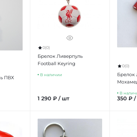
0
(0)
Брелок Ливерпуль
Football Keyring
0
(0)
Брелок 
В наличии
ь ПВХ
Мохаме
В налич
1 290 ₽ / шт
350 ₽ /