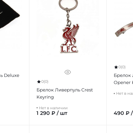
0
(0)
ь Deluxe
Брелок 
0
(0)
Opener 
Брелок Ливерпуль Crest
Нет в н
Keyring
Нет в наличии
1 290 ₽ / шт
490 ₽ 