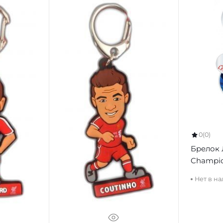
0
(0)
Брелок 
Champio
Нет в н