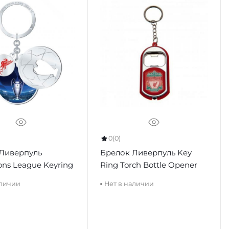
0
(0)
Ливерпуль
Брелок Ливерпуль Key
ns League Keyring
Ring Torch Bottle Opener
аличии
Нет в наличии