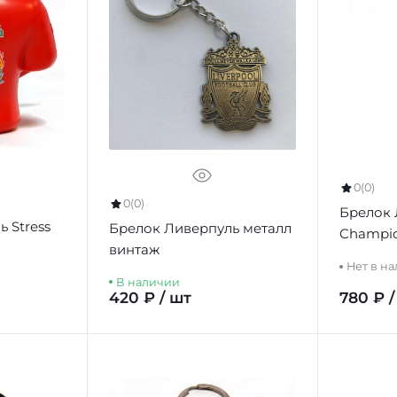
0
(0)
0
(0)
Брелок 
 Stress
Брелок Ливерпуль металл
Champio
винтаж
Keyring
Нет в н
В наличии
420 ₽ / шт
780 ₽ /