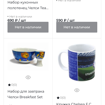
Нет в наличии
Набор кухонных
полотенец Челси Tea
Towel Set
Нет в наличии
690 ₽ / шт
590 ₽ / шт
Нет в наличии
Нет в наличии
0
(0)
Набор для завтрака
Челси Breakfast Set
0
(0)
Кружка Chelsea F.C.