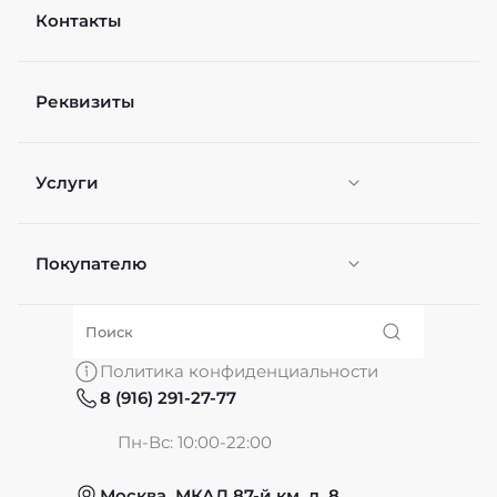
Контакты
Рейтинг
Реквизиты
Файл
Выберите файлы
Услуги
Я согласен(а) на
обработку персональных
данных
*
Отправить
Покупателю
Персонификация
О нас
Политика конфиденциальности
8 (916) 291-27-77
Частые вопросы
Пн-Вс: 10:00-22:00
Москва, МКАД 87-й км, д. 8