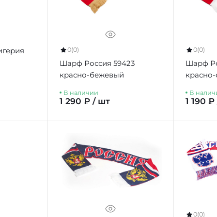
0
(0)
0
(0)
игерия
Шарф Россия 59423
Шарф Ро
красно-бежевый
красно-
В наличии
В налич
1 290 ₽ / шт
1 190 ₽
0
(0)