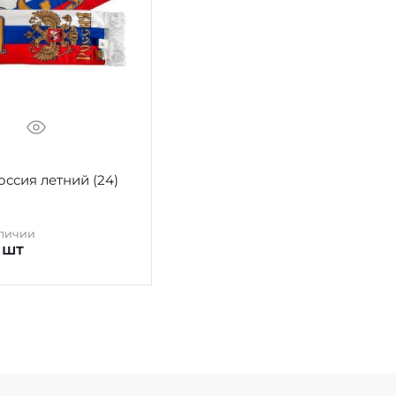
ссия летний (24)
аличии
 шт