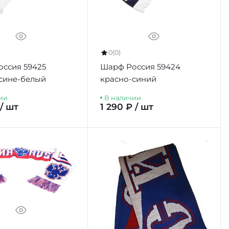
0
(0)
ссия 59425
Шарф Россия 59424
сине-белый
красно-синий
ии
В наличии
 / шт
1 290 ₽ / шт