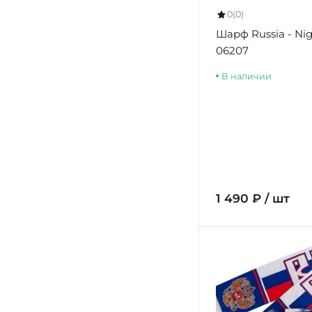
0
(0)
Шарф Russia - Nig
06207
В наличии
1 490 ₽ / шт