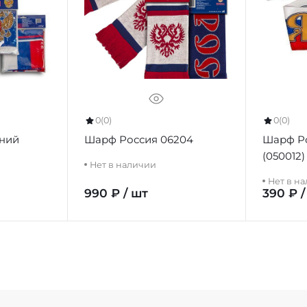
0
(0)
0
(0)
тний
Шарф Россия 06204
Шарф Ро
(050012)
Нет в наличии
Нет в н
990 ₽ / шт
390 ₽ /