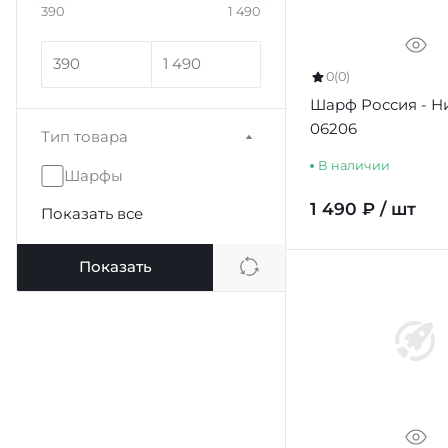
390
1 490
0
(0)
Шарф Россия - Н
06206
Тип товара
В наличии
Шарфы
1 490 ₽ / шт
Показать все
Показать