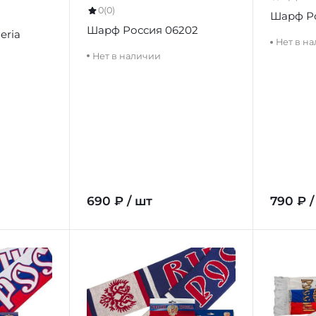
0
(0)
Шарф Ро
Шарф Россия 06202
eria
Нет в н
Нет в наличии
690 ₽ / шт
790 ₽ /