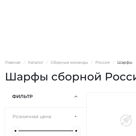
Главная
/
Каталог
/
Сборные команды
/
Россия
/
Шарфы
Шарфы сборной Росс
ФИЛЬТР
Розничная цена