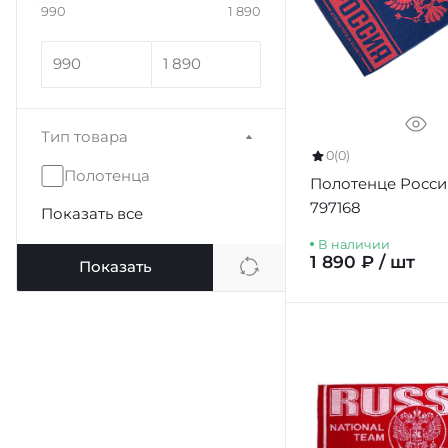
990
1 890
Тип товара
0
(0)
Полотенца
Полотенце Росси
797168
Показать все
В наличии
1 890 ₽ / шт
Показать