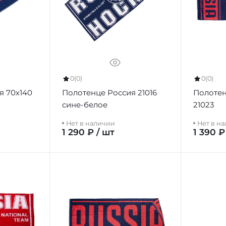
0
(0)
0
(0)
я 70х140
Полотенце Россия 21016
Полотен
сине-белое
21023
Нет в наличии
Нет в н
1 290 ₽ / шт
1 390 ₽