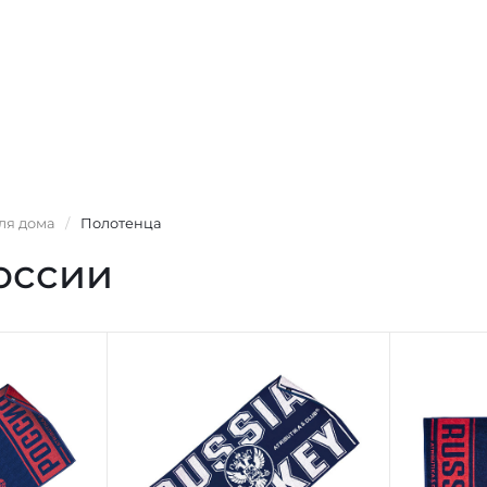
ля дома
/
Полотенца
оссии