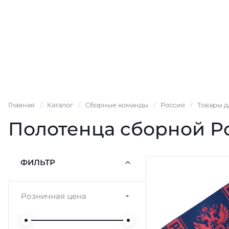
Главная
/
Каталог
/
Сборные команды
/
Россия
/
Товары д
Полотенца сборной Р
ФИЛЬТР
Розничная цена