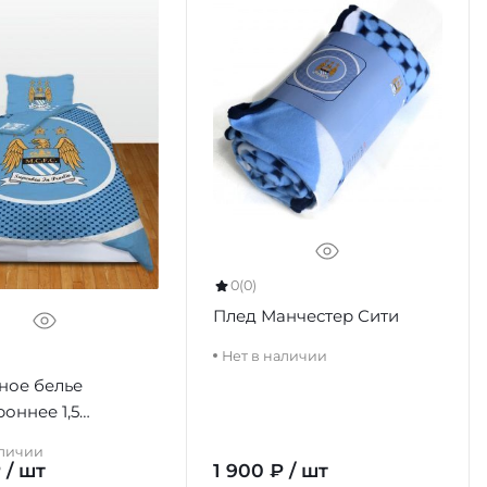
0
(0)
Плед Манчестер Сити
Нет в наличии
ное белье
оннее 1,5
е Манчестер Сити
аличии
et BE
 / шт
1 900 ₽ / шт