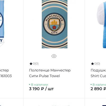
0
(0)
0
(0)
естер
Полотенце Манчестер
Подушка
161003
Сити Pulse Towel
Shirt Cu
В наличии
В налич
3 190 ₽ / шт
2 890 ₽