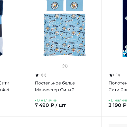
0
(0)
0
(0)
Сити
Постельное белье
Полотен
anket
Манчестер Сити 2
Сити Par
спальное Striker Double
В наличии
В налич
Duvet Set
7 490 ₽ / шт
3 190 ₽