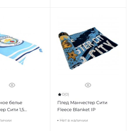
0
(0)
ное белье
Плед Манчестер Сити
ер Сити 1,5
Fleece Blanket IP
 Single Duvet Set
аличии
Нет в наличии