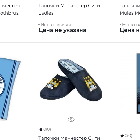
нчестер
Тапочки Манчестер Сити
Тапочки
oothbrush
Ladies
Mules M
Нет в наличии
Нет в н
Цена не указана
Цена н
0
(0)
0
(0)
Тапочки Манчестер Сити