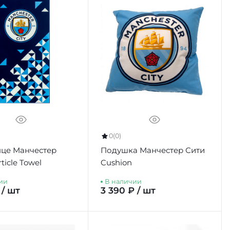
0
(0)
це Манчестер
Подушка Манчестер Сити
ticle Towel
Cushion
ии
В наличии
 / шт
3 390 ₽ / шт