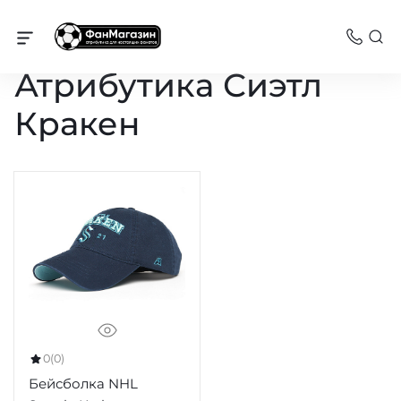
НХЛ
Атрибутика Сиэтл
Кракен
0
(0)
Бейсболка NHL