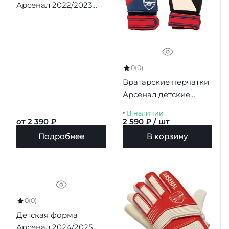
Арсенал 2022/2023
домашняя (футболка
и шорты)
0
(0)
Вратарские перчатки
Арсенал детские
Goalkeeper Gloves Kids
В наличии
DT, 7-9 лет
от 2 390 ₽
2 590 ₽ / шт
Подробнее
В корзину
0
(0)
Детская форма
Арсенал 2024/2025