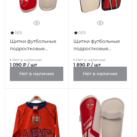
0
(0)
0
(0)
Щитки футбольные
Щитки футбольные
подростковые
подростковые
Арсенал Shin Pads
Арсенал Shin Pads
Нет в наличии
Нет в наличии
Youths SP, 10-12 лет
Youths DT, 10-12 лет
1 090 ₽ / шт
1 890 ₽ / шт
Нет в наличии
Нет в наличии