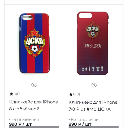
0
(0)
0
(0)
Клип-кейс для iPhone
Клип-кейс для iPhone
8 c объёмной
7/8 Plus #МЫЦСКА
эмблемой ПФК ЦСКА,
градиент
Нет в наличии
Нет в наличии
цвет красно-синий
990 ₽ / шт
890 ₽ / шт