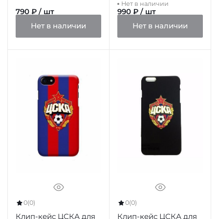
Нет в наличии
цвет красно-синий
790 ₽ / шт
990 ₽ / шт
Нет в наличии
Нет в наличии
0
(0)
0
(0)
Клип-кейс ЦСКА для
Клип-кейс ЦСКА для