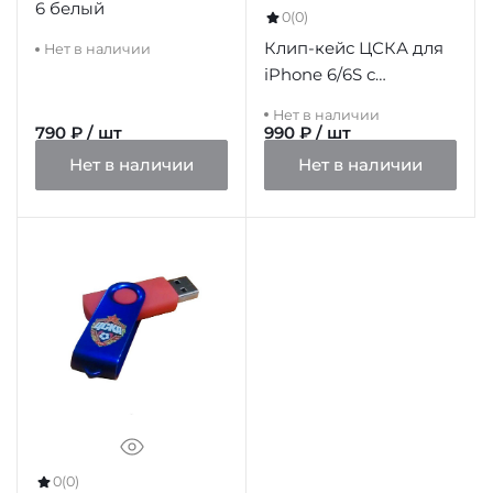
6 белый
0
(0)
Клип-кейс ЦСКА для
Нет в наличии
iPhone 6/6S с
объемной эмблемой
Нет в наличии
ПФК ЦСКА, цвет
790 ₽ / шт
990 ₽ / шт
черный
Нет в наличии
Нет в наличии
0
(0)