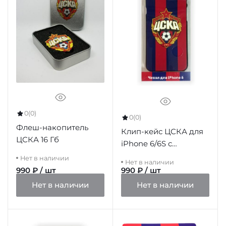
0
(0)
0
(0)
Флеш-накопитель
Клип-кейс ЦСКА для
ЦСКА 16 Гб
iPhone 6/6S с
объемной эмблемой
Нет в наличии
Нет в наличии
ПФК ЦСКА, цвет
990 ₽ / шт
990 ₽ / шт
красно-синий
Нет в наличии
Нет в наличии