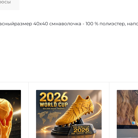
росы
сныйразмер 40х40 смнаволочка - 100 % полиэстер, напо