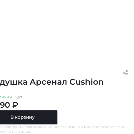
душка Арсенал Cushion
личии
1 шт
490 ₽
В корзину
ействительна только для интернет магазина и может отличаться от цен
ничных магазинах