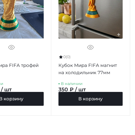
0
(0)
ира FIFA трофей
Кубок Мира FIFA магнит
на холодильник 77мм
ии
В наличии
 / шт
350 ₽ / шт
В корзину
В корзину