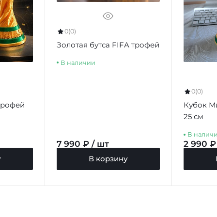
0
(0)
Золотая бутса FIFA трофей
В наличии
0
(0)
трофей
Кубок М
25 см
В налич
7 990 ₽ / шт
2 990 ₽
у
В корзину