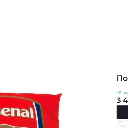
По
В на
3 
Цена д
в роз