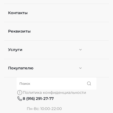
Контакты
Рейтинг
Реквизиты
Файл
Выберите файлы
Услуги
Я согласен(а) на
обработку персональных
данных
*
Отправить
Покупателю
Персонификация
О нас
Политика конфиденциальности
8 (916) 291-27-77
Частые вопросы
Пн-Вс: 10:00-22:00