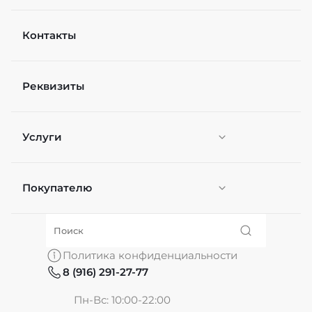
Контакты
Рейтинг
Реквизиты
Файл
Выберите файлы
Услуги
Я согласен(а) на
обработку персональных
данных
*
Отправить
Покупателю
Персонификация
О нас
Политика конфиденциальности
8 (916) 291-27-77
Частые вопросы
Пн-Вс: 10:00-22:00