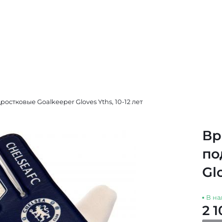
остковые Goalkeeper Gloves Yths, 10-12 лет
Вр
по
Glo
В на
2 