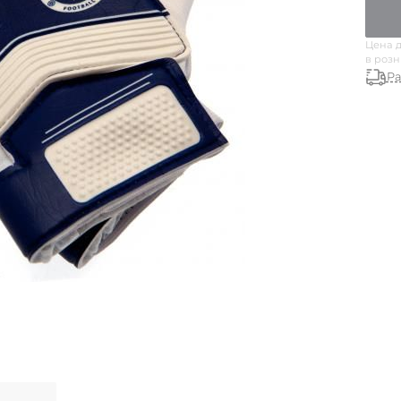
Цена д
в роз
Ра