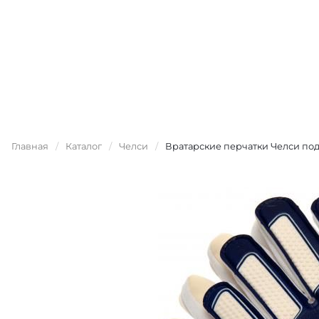
Главная
/
Каталог
/
Челси
/
Вратарские перчатки Челси подр