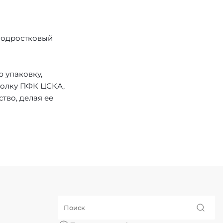
 подростковый
 упаковку,
болку ПФК ЦСКА,
тво, делая ее