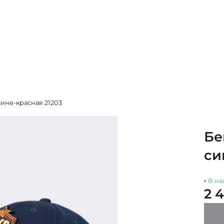
ине-красная 21203
Бе
си
В на
2 