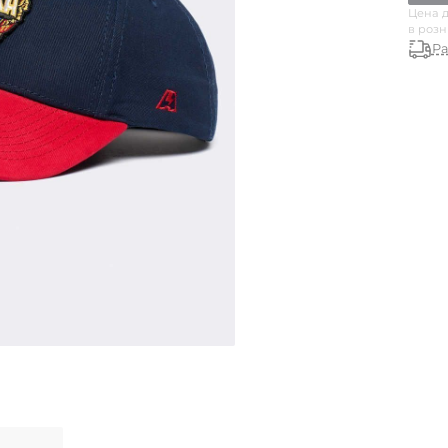
Цена д
в роз
Ра