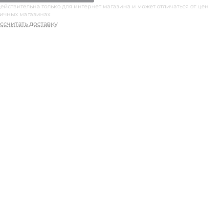
ействительна только для интернет магазина и может отличаться от цен
ничных магазинах
ссчитать доставку