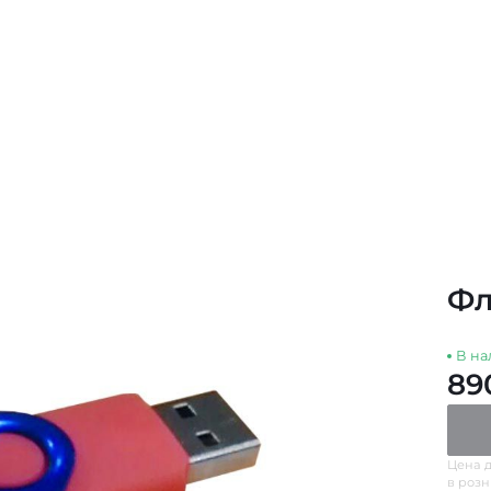
Фл
В на
89
Цена д
в роз