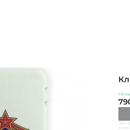
Кл
В на
79
Цена д
в роз