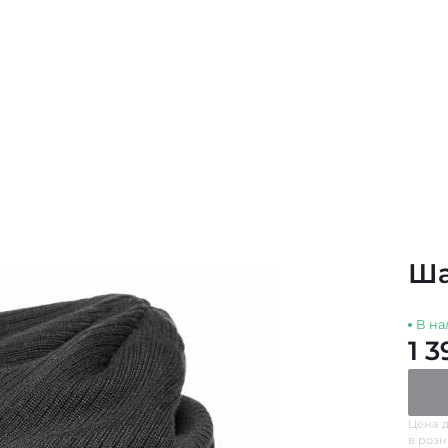
Ша
В на
1 3
Цена д
в роз