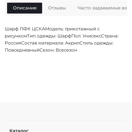
Описание
Отзывы
Часто задаваемые воп
Шарф ПФК ЦСКАМодель: трикотажный с
рисункомТип одежды: ШарфПол: УнисексСтрана:
РоссияСостав материала: АкрилСтиль одежды:
ПовседневныйСезон: Всесезон
Каталог