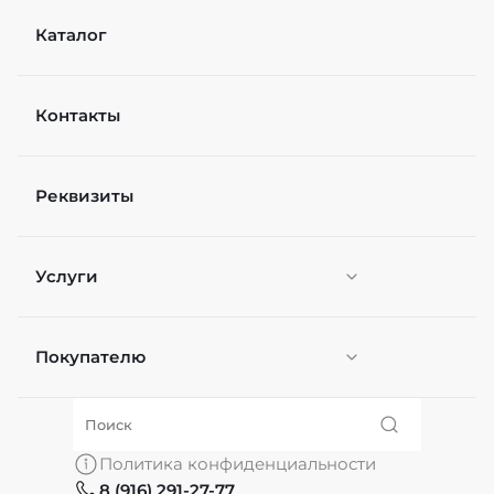
Каталог
Контакты
Рейтинг
Реквизиты
Файл
Выберите файлы
Услуги
Я согласен(а) на
обработку персональных
данных
*
Отправить
Покупателю
Персонификация
О нас
Политика конфиденциальности
8 (916) 291-27-77