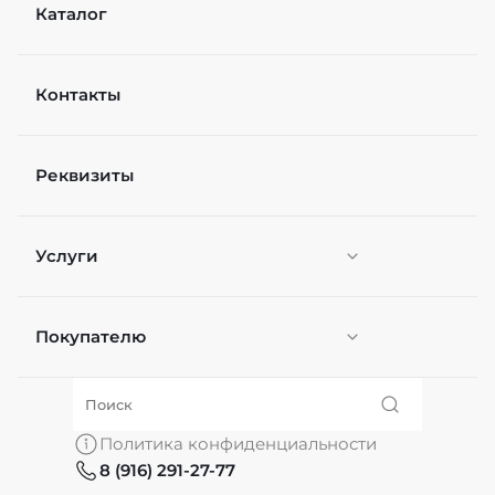
Каталог
Контакты
Рейтинг
Реквизиты
Файл
Выберите файлы
Услуги
Я согласен(а) на
обработку персональных
данных
*
Отправить
Покупателю
Персонификация
О нас
Политика конфиденциальности
8 (916) 291-27-77