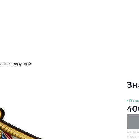
аг с закруткой
Зн
В на
40
Цена д
в роз