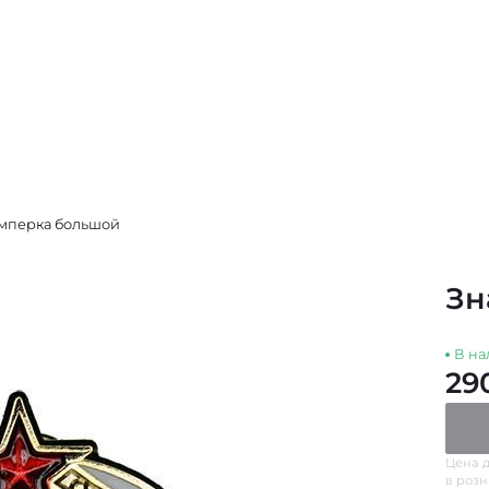
мперка большой
Зн
В на
29
Цена д
в роз