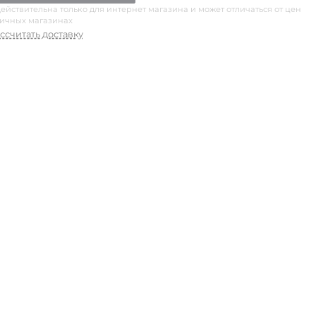
ействительна только для интернет магазина и может отличаться от цен
ничных магазинах
ссчитать доставку