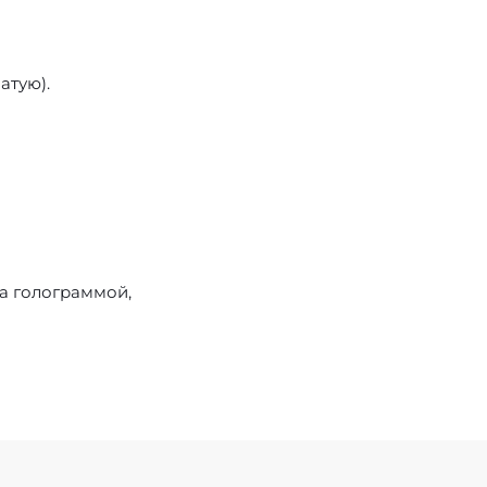
атую).
а голограммой,