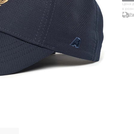
Цена д
в роз
Ра