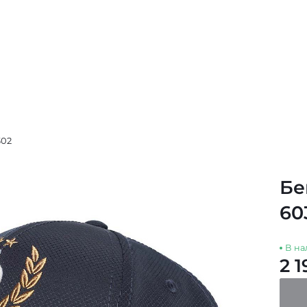
302
Бе
60
В на
2 1