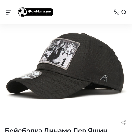
Динамо
Бейсболка Динамо Лев Яшин