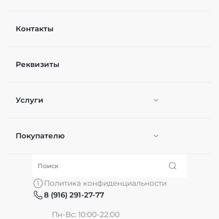
Контакты
Рейтинг
Реквизиты
Файл
Выберите файлы
Услуги
Я согласен(а) на
обработку персональных
данных
*
Отправить
Покупателю
Персонификация
О нас
Политика конфиденциальности
8 (916) 291-27-77
Частые вопросы
Пн-Вс: 10:00-22:00