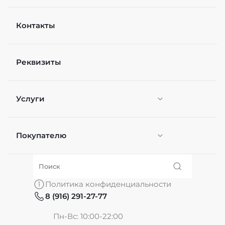
Контакты
Рейтинг
Реквизиты
Файл
Выберите файлы
Услуги
Я согласен(а) на
обработку персональных
данных
*
Отправить
Покупателю
Персонификация
О нас
Политика конфиденциальности
8 (916) 291-27-77
Частые вопросы
Пн-Вс: 10:00-22:00