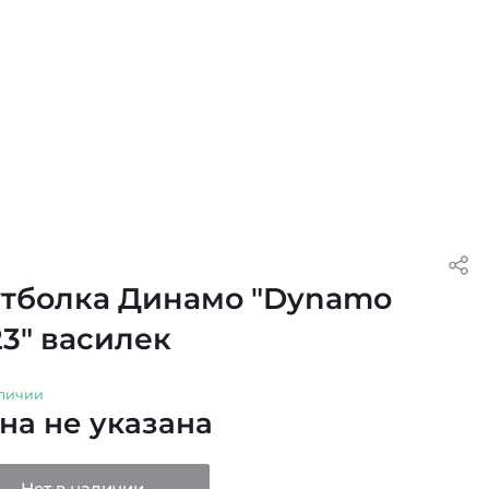
тболка Динамо "Dynamo
23" василек
личии
на не указана
Нет в наличии