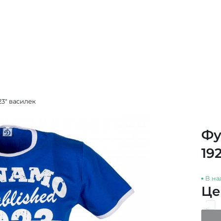
3" василек
Фу
19
В на
Це