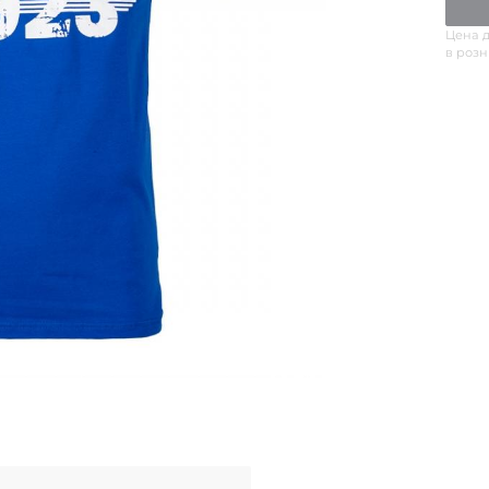
Цена д
в роз