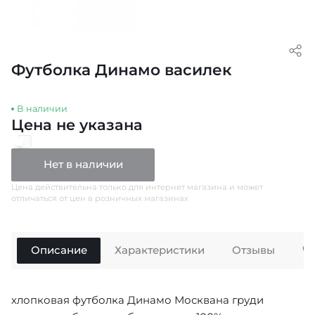
Футболка Динамо василек
В наличии
Цена не указана
Нет в наличии
Цена действительна только для интернет магазина и может
отличаться от цен в розничных магазинах
Описание
Характеристики
Отзывы
Ч
хлопковая футболка Динамо Москвана груди